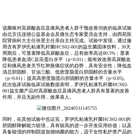
该菌株对高尿酸血症及痛风患者人群干预改善功效的临床试验
由北京伍连德公益基金会及微生态专家委员会支持，由西苑医
院肾病科大主任张昱主任亲自主持完成。试验中发现，通过服
用含有罗伊氏粘液乳杆菌HCS02-001的益生菌固体饮料，30天
周期后，可显著降低高尿酸血症，总有效率高达80.5%；显著
降低患者血清C反应蛋白水平（p<0.01)；能有效改善高尿酸血
症和痛风患者关节红肿胀痛症状的趋势，具有安全性；降低血
清总胆固醇、甘油三酯、低密度脂蛋白胆固醇的含量水平
（p<0.01)；提高高密度脂蛋白胆固醇的含量水平（p<0.05)。
此次临床试验临床试验数据表明，罗伊氏粘液乳杆菌HCS02-
001益生菌产品对高尿酸血症及痛风患者人群具有显著的改善
作用，并且无副作用，效果喜人。
同时，在其他试验中也证实，罗伊氏粘液乳杆菌HCS02-001的
胆固醇降解能力较强，具有较高的进一步开发应用价值；以及
具备较强的抑制阴道加德纳菌的能力，适于女性私护类产品的