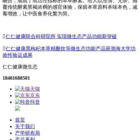
融合，成就了高活性指标的本草酵素。给人以澄清、无杂、颠
覆传统酵素黑褐浓稠的感官体验，保留本草原料本味本色，减
毒增效，让中医食养化繁为简。

仁仁健康联合科研院所 实现微生态产品功能新突破

仁仁健康黑枸杞本草精酿饮等微生态功能产品获渤海大学功
效性验证成果
仁仁健康微生态
18401688501
天猫
京东
抖音
首页
关于我们
产学研布局
产品系列