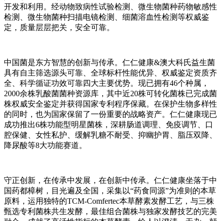
开发和利用。经动物致病性试验检测、微生物菌种药物敏感性
检测、微生物菌种扫描电镜检测、细菌溶血性检测等权威鉴
定，质量层层把关，安全可靠。
中国菌是东方智慧的创新与传承。仁仁健康&澳大科氏益生菌
具有自主筛选源头可靠、全球标杆性能优异、权威鉴定资质齐
全、科学循证功效可靠四大主要优势。现已拥有46个种属，
2000余株乳酸菌菌种资源库，其中近20株可转化菌株已完成菌
株权威安全鉴定并获得国家专利程序保藏。在保护生物多样性
的同时，也为国家保留了一份重要的战略资产。仁仁健康现已
成功推出6株功能型明星菌株，深耕肠道调理、免疫调节、口
腔保健、女性私护、缓解乳糖不耐受、抑幽护胃、脂压双降、
降尿酸等8大功能赛道。
守正创新，在传承中发展，在创新中传承。仁仁健康坐落于中
国药都樟树，目光遍及全国，采集以“药食同源”为准则的本草
原料，运用独特的TCM-Comfertec本草酵素发酵工艺，与三株
甄选专利菌株共生发酵，最佳组合菌株与独家发酵技艺的完美